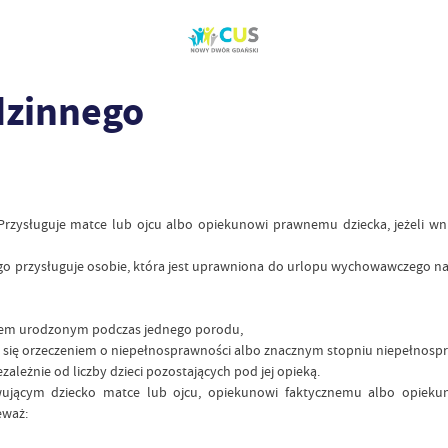
dzinnego
 Przysługuje matce lub ojcu albo opiekunowi prawnemu dziecka, jeżeli wn
o przysługuje osobie, która jest uprawniona do urlopu wychowawczego na t
ckiem urodzonym podczas jednego porodu,
m się orzeczeniem o niepełnosprawności albo znacznym stopniu niepełnosp
ależnie od liczby dzieci pozostających pod jej opieką.
ącym dziecko matce lub ojcu, opiekunowi faktycznemu albo opiekuno
eważ: