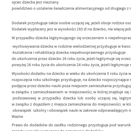
ojciec dziecka jest nieznany
powództwo o ustalenie świadczenia alimentacyjnego od drugiego z 
Dodatek przysługuje także osobie uczącej się, jeżeli oboje rodzice osob
Dodatek wypłacany jest w wysokości 193 zł na dziecko, nie więcej jedn
W przypadku dziecka legitymującego się orzeczeniem o niepełnopra
-wychowywania dziecka w rodzinie wielodzietnej przysługuje w kwocie 
-kształcenia i rehabilitacji dziecka niepełnosprawnego przysługuje:
do ukończenia przez dziecko 16 roku życia, jeżeli legitymuje się orz
powyżej 16 roku życia do ukończenia 24 roku życia, jeżeli legitymu
Wysokości dodatku na dziecko w wieku do ukończenia 5 roku życia wyn
rozpoczęcia roku szkolnego przysługuje, na dziecko rozpoczynające 
podjęcia przez dziecko nauki poza miejscem zamieszkania przysługuj
w związku z zamieszkiwaniem w miejscowości, w której znajduje si
podstawowej w przypadku dziecka lub osoby uczącej się, legitymuj
w związku z dojazdem z miejsca zamieszkania do miejscowości, w kt
obowiązek szkolny i obowiązek nauki w zakresie odpowiadającym na
Ważne
Prawo do dodatków do zasiłku rodzinnego przysługuje pod warunkiem,