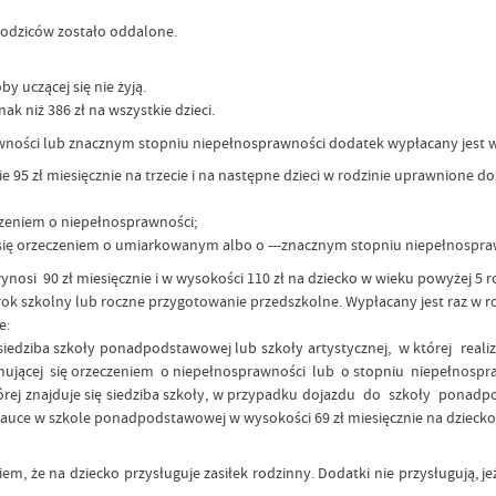
rodziców zostało oddalone.
y uczącej się nie żyją.
ak niż 386 zł na wszystkie dzieci.
wności lub znacznym stopniu niepełnosprawności dodatek wypłacany jest 
95 zł miesięcznie na trzecie i na następne dzieci w rodzinie uprawnione do
eczeniem o niepełnosprawności;
je się orzeczeniem o umiarkowanym albo o ---znacznym stopniu niepełnospra
osi 90 zł miesięcznie i w wysokości 110 zł na dziecko w wieku powyżej 5 ro
rok szkolny lub roczne przygotowanie przedszkolne. Wypłacany jest raz w ro
e:
ę siedziba szkoły ponadpodstawowej lub szkoły artystycznej, w której rea
ącej się orzeczeniem o niepełnosprawności lub o stopniu niepełnosprawn
órej znajduje się siedziba szkoły, w przypadku dojazdu do szkoły ponadp
uce w szkole ponadpodstawowej w wysokości 69 zł miesięcznie na dziecko
 że na dziecko przysługuje zasiłek rodzinny. Dodatki nie przysługują, jeże