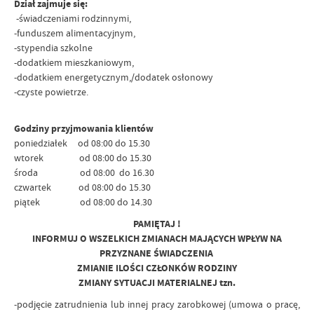
Dział zajmuje się:
-świadczeniami rodzinnymi,
-funduszem alimentacyjnym,
-stypendia szkolne
-dodatkiem mieszkaniowym,
-dodatkiem energetycznym,/dodatek osłonowy
-czyste powietrze.
Godziny przyjmowania klientów
poniedziałek od 08:00 do 15.30
wtorek od 08:00 do 15.30
środa od 08:00 do 16.30
czwartek od 08:00 do 15.30
piątek od 08:00 do 14.30
PAMIĘTAJ !
INFORMUJ O WSZELKICH ZMIANACH MAJĄCYCH WPŁYW NA
PRZYZNANE ŚWIADCZENIA
ZMIANIE ILOŚCI CZŁONKÓW RODZINY
ZMIANY SYTUACJI MATERIALNEJ tzn.
-podjęcie zatrudnienia lub innej pracy zarobkowej (umowa o pracę,